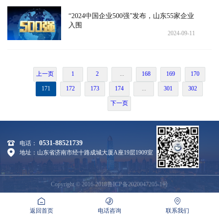
“2024中国企业500强”发布，山东55家企业
入围
2024-09-11
上一页
1
2
...
168
169
170
171
172
173
174
...
301
302
下一页
0531-88521739
电话：
地址：山东省济南市经十路成城大厦A座19层1909室
Copyright © 2016-2018鲁ICP备2020047205-1号
返回首页
电话咨询
联系我们