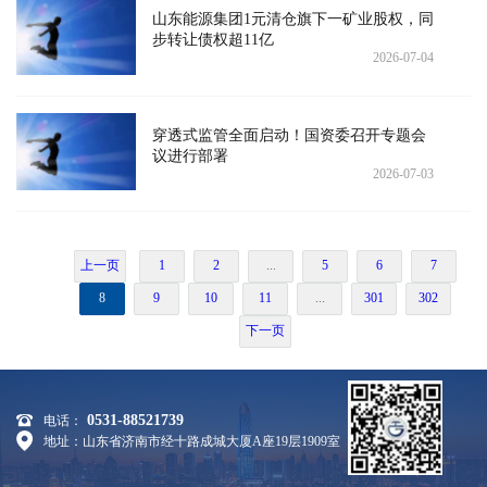
山东能源集团1元清仓旗下一矿业股权，同
步转让债权超11亿
2026-07-04
穿透式监管全面启动！国资委召开专题会
议进行部署
2026-07-03
上一页
1
2
...
5
6
7
8
9
10
11
...
301
302
下一页
0531-88521739
电话：
地址：山东省济南市经十路成城大厦A座19层1909室