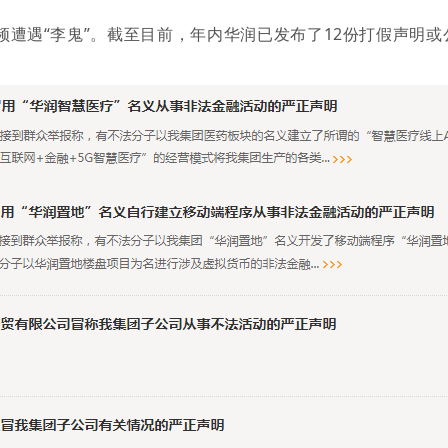
遭遇“李鬼”。截至目前，年内华润已发布了12份打假声明或