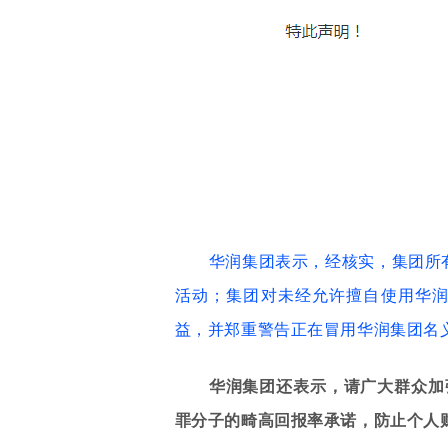
华润集团表示，经核实，集团所
活动；集团对未经允许擅自使用华
益，并郑重警告正在冒用华润集团名
华润集团还表示，请广大群众加
罪分子的畸高回报率承诺，防止个人