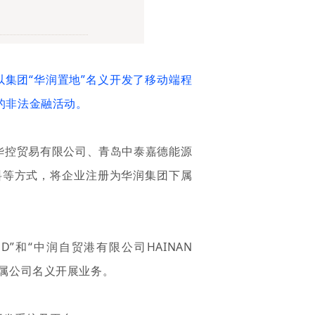
以集团“华润置地”名义开发了移动端程
币的非法金融活动。
华控贸易有限公司、青岛中泰嘉德能源
料等方式，将企业注册为华润集团下属
ED”和“中润自贸港有限公司HAINAN
”下属公司名义开展业务。