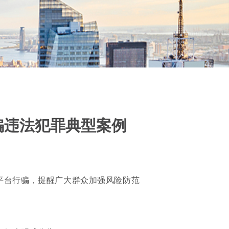
骗违法犯罪典型案例
立平台行骗，提醒广大群众加强风险防范