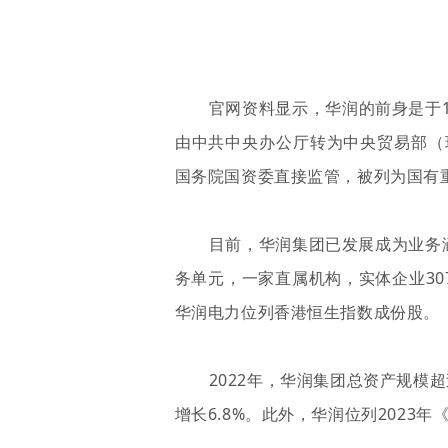
官网资料显示，华润的前身是于1
由中共中央办公厅转为中央贸易部（现
国务院国资委直接监管，被列为国有
目前，华润集团已发展成为业务
务单元，一家直属机构，实体企业30
华润电力位列香港恒生指数成份股。
2022年，华润集团总资产规模超
增长6.8%。此外，华润位列2023