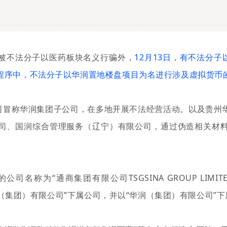
被不法分子以医药板块名义行骗外，
12月13日，有不法分子
移动端程序中，不法分子以华润置地楼盘项目为名进行涉及虚拟货
公司冒称华润集团子公司，在多地开展不法经营活动。以及贵州
司、国润综合管理服务（辽宁）有限公司，通过伪造相关材
。
司名称为“通商集团有限公司TSGSINA GROUP LIMIT
称为“华润（集团）有限公司”下属公司，并以“华润（集团）有限公司