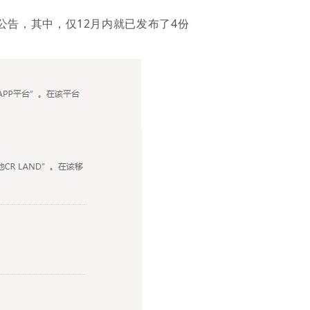
公告，其中，仅12月内就已发布了4份