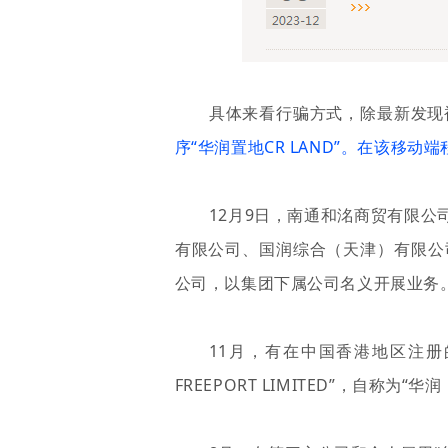
具体来看行骗方式，除最新发现
序“华润置地CR LAND”。在该
12月9日，南通和洺商贸有限
有限公司、国润综合（天津）有限公
公司，以集团下属公司名义开展业务
11月，有在中国香港地区注册的公
FREEPORT LIMITED”，自