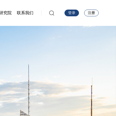
研究院
联系我们
登录
注册