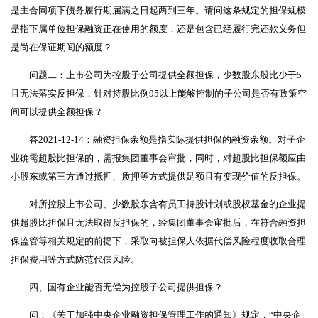
是主合同项下债务履行期届满之日起两到三年。请问这条规定的担保规模
是指下属单位担保融资正在使用的额度，还是包含已经履行完还款义务但
是尚在保证期间的额度？
问题二：上市公司为控股子公司提供全额担保，少数股东股比少于5
且无法落实反担保，针对持股比例95以上能够控制的子公司是否有政策空
间可以提供全额担保？
答2021-12-14：融资担保余额是指实际提供担保的融资余额。对子企
业确需超股比担保的，需报集团董事会审批，同时，对超股比担保额应由
小股东或第三方通过抵押、质押等方式提供足额且有变现价值的反担保。
对所控股上市公司、少数股东含有员工持股计划或股权基金的企业提
供超股比担保且无法取得反担保的，经集团董事会审批后，在符合融资担
保监管等相关规定的前提下，采取向被担保人依据代偿风险程度收取合理
担保费用等方式防范代偿风险。
四、国有企业能否无偿为控股子公司提供担保？
问：《关于加强中央企业融资担保管理工作的通知》规定，“中央企