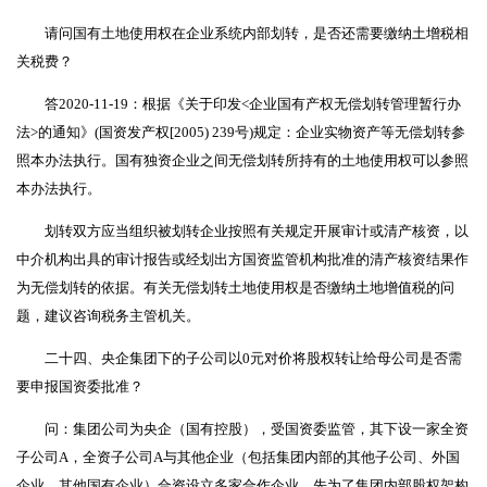
请问国有土地使用权在企业系统内部划转，是否还需要缴纳土增税相
关税费？
答2020-11-19：根据《关于印发<企业国有产权无偿划转管理暂行办
法>的通知》(国资发产权[2005) 239号)规定：企业实物资产等无偿划转参
照本办法执行。国有独资企业之间无偿划转所持有的土地使用权可以参照
本办法执行。
划转双方应当组织被划转企业按照有关规定开展审计或清产核资，以
中介机构出具的审计报告或经划出方国资监管机构批准的清产核资结果作
为无偿划转的依据。有关无偿划转土地使用权是否缴纳土地增值税的问
题，建议咨询税务主管机关。
二十四、央企集团下的子公司以0元对价将股权转让给母公司是否需
要申报国资委批准？
问：集团公司为央企（国有控股），受国资委监管，其下设一家全资
子公司A，全资子公司A与其他企业（包括集团内部的其他子公司、外国
企业、其他国有企业）合资设立多家合作企业。先为了集团内部股权架构