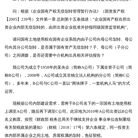
问：根据《企业国有产权无偿划转管理暂行办法》（国资发产权
【2005】239号）文件第一章 总则第十五条描述：“企业国有产权在所出
资企业内部无偿划转的，由所出资企业批准并抄报同级国资监管机构”。
请问国有土地使用权在国有企业系统内由子公司向母公司划转、母公
司向其分公司划转，是否属于国有资产无偿划转？子、母公司（子分公
司）之间调拨，是否还需要中介机构出具相关评估报告？
我公司为成立于1958年的某央企（简称A公司）下属全资子公司（简
称B公司），2008年，A公司成立其非独立法人机构的分公司（简称C公
司）。多年来，B公司与C公司一直以“两块牌子，一套机构人马”的方式
运营。
现根据公司内部建设需求，需将于B公司名下的一宗国有土地使用权
上调至A公司，随后再下调至C公司。此宗地为2010年A公司出资以B公司
名义购置。按照《财政部 税务总局关于继续支持企业 事业单位改制重组
有关契税政策的通知》（财税〔2018〕17号）第六条规定，同一投资主
体内部所属企业之间土地、房屋权属的划转，免征契税。