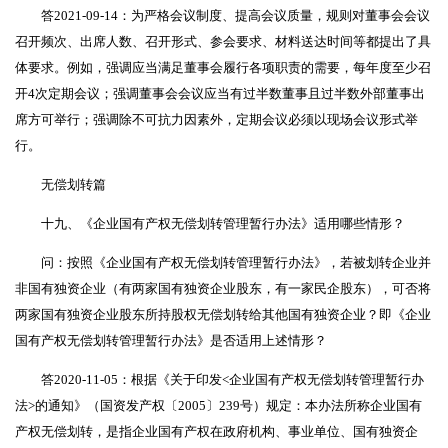
答2021-09-14：为严格会议制度、提高会议质量，规则对董事会会议
召开频次、出席人数、召开形式、参会要求、材料送达时间等都提出了具
体要求。例如，强调应当满足董事会履行各项职责的需要，每年度至少召
开4次定期会议；强调董事会会议应当有过半数董事且过半数外部董事出
席方可举行；强调除不可抗力因素外，定期会议必须以现场会议形式举
行。
无偿划转篇
十九、《企业国有产权无偿划转管理暂行办法》适用哪些情形？
问：按照《企业国有产权无偿划转管理暂行办法》，若被划转企业并
非国有独资企业（有两家国有独资企业股东，有一家民企股东），可否将
两家国有独资企业股东所持股权无偿划转给其他国有独资企业？即《企业
国有产权无偿划转管理暂行办法》是否适用上述情形？
答2020-11-05：根据《关于印发<企业国有产权无偿划转管理暂行办
法>的通知》（国资发产权〔2005〕239号）规定：本办法所称企业国有
产权无偿划转，是指企业国有产权在政府机构、事业单位、国有独资企