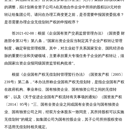
的调整，拟计划将全资子公司A在其他合作企业中所持的股权以0元对价
转让给集团公司。请问在办理工商变更之前，是否需要申报国资委批准？
是否需要办理企业无偿划转产权的申报程序？
答2021-02-08：根据《企业国有资产交易监督管理办法》（国资委 财
政部令第32号）第八条，“国家出资企业应当制定其子企业产权转让管理
制度，确定审批管理权限。其中，对主业处于关系国家安全、国民经济命
脉的重要行业和关键领域，主要承担重大专项任务子企业的产权转让，须
由国家出资企业报同级国资监管机构批准”。
根据《企业国有产权无偿划转管理暂行办法》（国资发产权〔2005〕
239号）第二条，“本办法所称企业国有产权无偿划转，是指企业国有产权
在政府机构、事业单位、国有独资企业、国有独资公司之间的无偿转
移”，以及《关于促进企业国有产权流转有关事项的通知》（国资发产权
〔2014〕95号）“三、国有全资企业之间或国有全资企业与国有独资企
业、国有独资公司之间，经双方全体股东一致同意，其所持股权可以实施
无偿划转”的规定，如集团公司为国有控股企业，其子公司所持股权变动
不适用无偿划转相关规定。