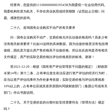
经查询，您提供的11100000000019545B为我委统一社会信用代码。
我委机构性质为机关，不存在营业执照或经营期限（证照起止日期）问
题。感谢您的咨询。
二十八、咨询国有企业购买不动产的有关要求
问：国有企业购买不动产，交易价格允许比估值价格高吗？高多少有
没有相关标准要求？比如10这样的具体数据。因为估值价格里没有包括增
值税，因此卖方提出房产售价格高于估值价格。所以在此咨询是否有相关
文件规定，房产的实际交易价格比评估价格差距的标准。谢谢！
答2021-12-29：根据《国有资产评估管理若干问题的规定》（财政部
令第14号）第十二条，占有单位发生依法应进行资产评估的经济行为时，
应当以资产评估结果作为作价参考依据；实际交易价格与评估结果相差
10%以上的，占有单位应就其差异原因向同级财政部门（集团公司或有关
部门）作出书面说明。
二十九、关于交易价款的分期付款安排需要符合《管理办法》规定
吗？