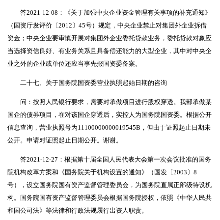
答2021-12-08：《关于加强中央企业资金管理有关事项的补充通知》
（国资厅发评价〔2012〕45号）规定，中央企业禁止对集团外企业拆借
资金；中央企业要审慎开展对集团外企业委托贷款业务，委托贷款对象应
当选择资信良好、有业务关系且具备偿还能力的大型企业，其中对中央企
业之外的企业或单位还应当事先报国资委备案。
二十七、关于国务院国资委营业执照起始日期的咨询
问：按照人民银行要求，需要对承做项目进行股权穿透。我部承做某
国企的债券项目，在对该国企穿透后，实控人为国务院国资委。根据公开
信息查询，营业执照号为11100000000019545B，但由于证照起止日期未
公开。申请对证照起止日期公开。谢谢。
答2021-12-27：根据第十届全国人民代表大会第一次会议批准的国务
院机构改革方案和《国务院关于机构设置的通知》（国发〔2003〕8
号），设立国务院国有资产监督管理委员会，为国务院直属正部级特设机
构。国务院国有资产监督管理委员会根据国务院授权，依照《中华人民共
和国公司法》等法律和行政法规履行出资人职责。