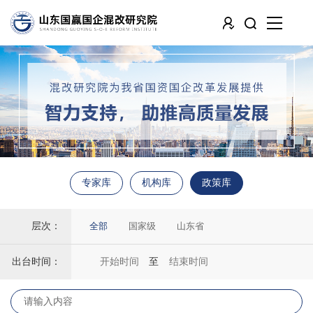
专家库
机构库
政策库
层次：
全部
国家级
山东省
出台时间：
至