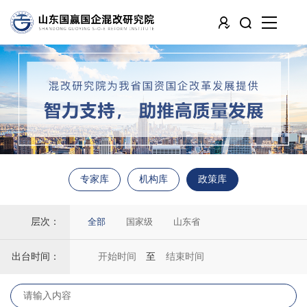
专家库
机构库
政策库
层次：
全部
国家级
山东省
出台时间：
至